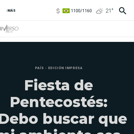
1100
/
1160
21
°
3,8
/
4
:MÁS
6850
/
7200
5900
/
5960
PAÍS - EDICIÓN IMPRESA
Fiesta de
Pentecostés:
Debo buscar que