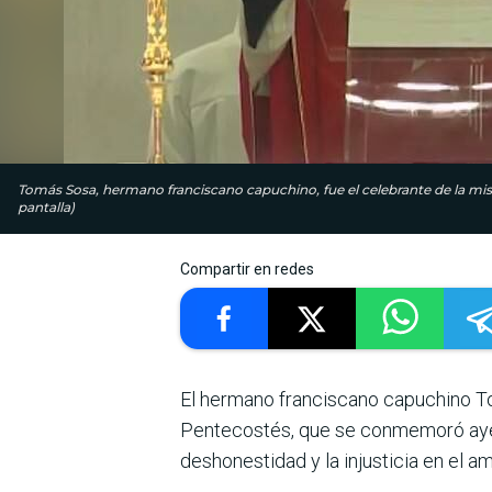
Tomás Sosa, hermano franciscano capuchino, fue el celebrante de la mis
pantalla)
Compartir en redes
El hermano franciscano capuchino To
Pentecostés, que se conmemoró ayer d
deshonestidad y la injusticia en el 