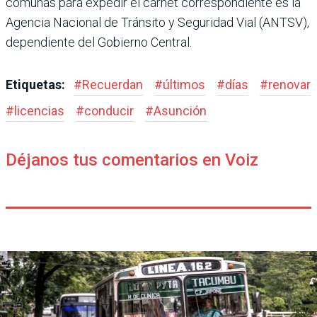
comu­nas para expedir el carnet correspondiente es la
Agen­cia Nacional de Tránsito y Seguridad Vial (ANTSV),
dependiente del Gobierno Central.
Etiquetas:
#
Recuerdan
#
últimos
#
días
#
renovar
#
licencias
#
conducir
#
Asunción
Déjanos tus comentarios en Voiz