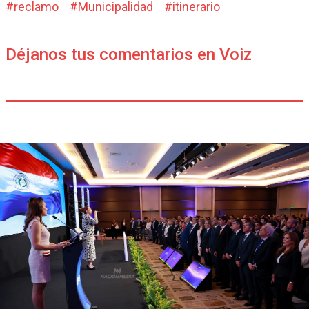
#
reclamo
#
Municipalidad
#
itinerario
Déjanos tus comentarios en Voiz