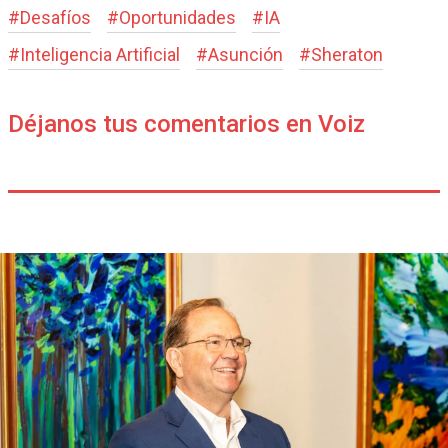
#
Desafíos
#
Oportunidades
#
IA
#
Inteligencia Artificial
#
Asunción
#
Sheraton
Déjanos tus comentarios en Voiz