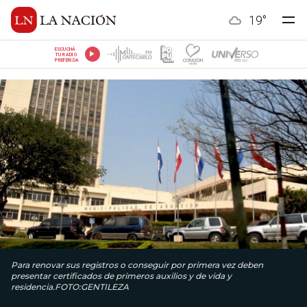
19
°
ESCUCHÁ
TU RADIO
PREFERIDA
Para renovar sus registros o conseguir por primera vez deben
presentar certificados de primeros auxilios y de vida y
residencia.FOTO:GENTILEZA