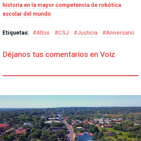
historia en la mayor competencia de robótica
escolar del mundo
Etiquetas:
#
Altos
#
CSJ
#
Justicia
#
Aniversario
Déjanos tus comentarios en Voiz