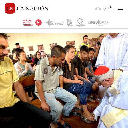
25
°
ESCUCHÁ
TU RADIO
PREFERIDA