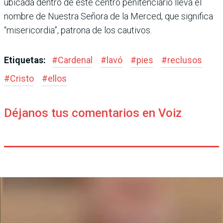
ubicada dentro de este centro penitenciario lleva el
nombre de Nuestra Señora de la Mer­ced, que significa
“misericor­dia”, patrona de los cautivos.
Etiquetas:
#
Cardenal
#
lavó
#
pies
#
reclusos
#
Cristo
#
ellos
Déjanos tus comentarios en Voiz