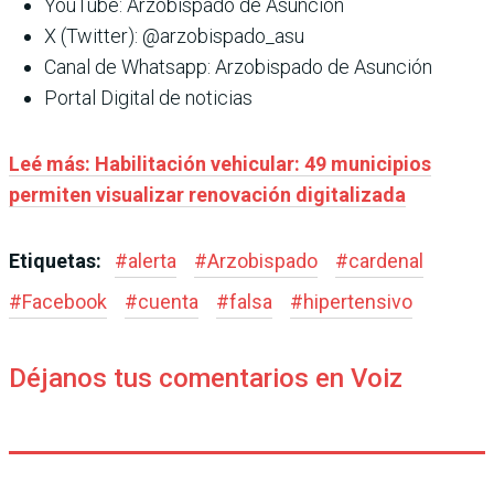
YouTube: Arzobispado de Asunción
X (Twitter): @arzobispado_asu
Canal de Whatsapp: Arzobispado de Asunción
Portal Digital de noticias
Leé más: Habilitación vehicular: 49 municipios
permiten visualizar renovación digitalizada
Etiquetas:
#
alerta
#
Arzobispado
#
cardenal
#
Facebook
#
cuenta
#
falsa
#
hipertensivo
Déjanos tus comentarios en Voiz