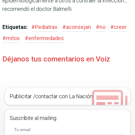
epidemiológicamente a otros a contraer la infección”,
reco­mendó el doctor Balmelli.
Etiquetas:
#
Pediatras
#
aconsejan
#
no
#
creer
#
mitos
#
enfermedades
Déjanos tus comentarios en Voiz
Publicitar /contactar con La Nación
Suscribite al mailing.