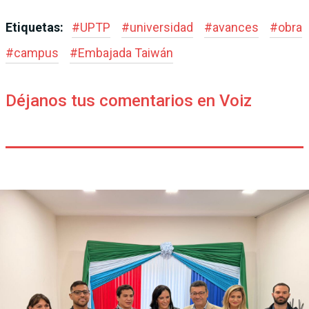
Etiquetas:
#
UPTP
#
universidad
#
avances
#
obra
#
campus
#
Embajada Taiwán
Déjanos tus comentarios en Voiz