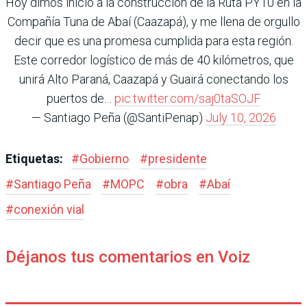
Hoy dimos inicio a la construcción de la Ruta PY10 en la
Compañía Tuna de Abaí (Caazapá), y me llena de orgullo
decir que es una promesa cumplida para esta región.
Este corredor logístico de más de 40 kilómetros, que
unirá Alto Paraná, Caazapá y Guairá conectando los
puertos de…
pic.twitter.com/saj0taSOJF
— Santiago Peña (@SantiPenap)
July 10, 2026
Etiquetas:
#
Gobierno
#
presidente
#
Santiago Peña
#
MOPC
#
obra
#
Abaí
#
conexión vial
Déjanos tus comentarios en Voiz