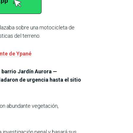
plazaba sobre una motocicleta de
sticas del terreno.
nte de Ypané
l barrio Jardín Aurora —
adaron de urgencia hasta el sitio
 con abundante vegetación,
 la investigación penal y basará sus