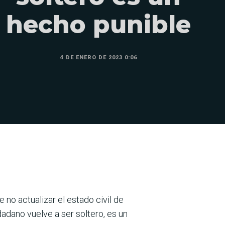
hecho punible
4 DE ENERO DE 2023 0:06
 no actuali­zar el estado civil de
adano vuelve a ser soltero, es un