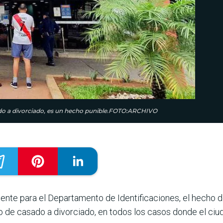
asado a divorciado, es un hecho punible.FOTO:ARCHIVO
ente para el Departa­mento de Identificacio­nes, el hecho de
o de casado a divorciado, en todos los casos donde el ciu­d