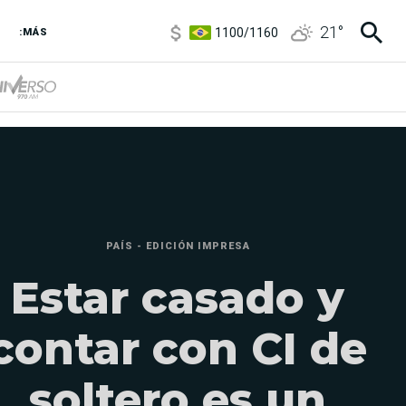
1100
/
1160
21
°
3,8
/
4
:MÁS
6850
/
7200
5900
/
5960
PAÍS - EDICIÓN IMPRESA
Estar casado y
contar con CI de
soltero es un