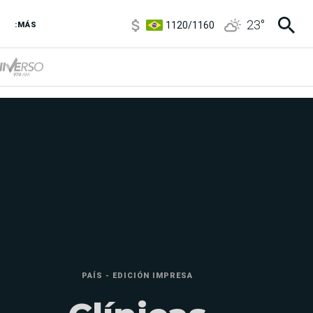
1120
/
1160
23
°
3,6
/
3,9
:MÁS
6850
/
7200
5920
/
5970
PAÍS - EDICIÓN IMPRESA