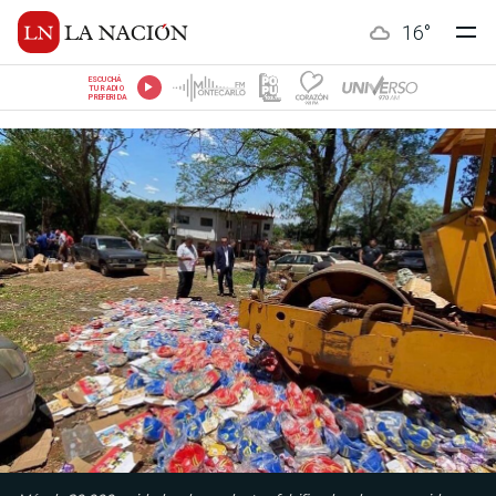
16
°
ESCUCHÁ
TU RADIO
PREFERIDA