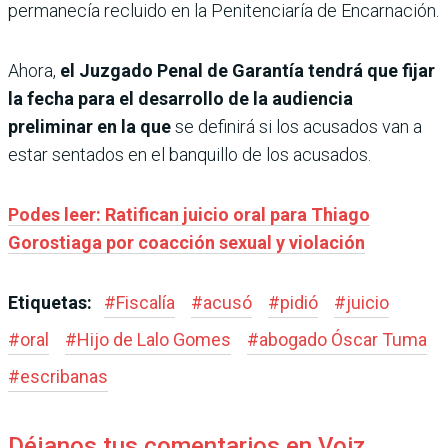
permanecía recluido en la Penitenciaría de Encarnación.
Ahora,
el Juzgado Penal de Garantía tendrá que fijar
la fecha para el desarrollo de la audiencia
preliminar en la que
se definirá si los acusados van a
estar sentados en el banquillo de los acusados.
Podes leer: Ratifican juicio oral para Thiago
Gorostiaga por coacción sexual y violación
Etiquetas:
#
Fiscalía
#
acusó
#
pidió
#
juicio
#
oral
#
Hijo de Lalo Gomes
#
abogado Óscar Tuma
#
escribanas
Déjanos tus comentarios en Voiz