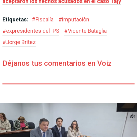
aceptaron los hechos acusados en el caso Tajy
Etiquetas:
#
Fiscalía
#
imputaciòn
#
expresidentes del IPS
#
Vicente Bataglia
#
Jorge Brítez
Déjanos tus comentarios en Voiz