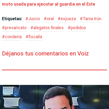
moto usada para ejecutar al guardia en el Este
Etiquetas:
#
Juicio
#
oral
#
exjueza
#
Tania Irún
#
prevaricato
#
alegatos finales
#
pedidos
#
condena
#
fiscalía
Déjanos tus comentarios en Voiz