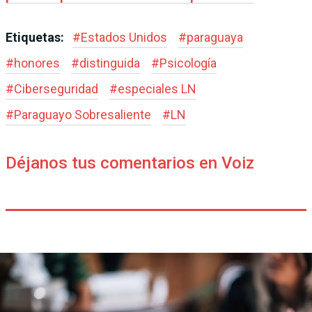
Etiquetas:
#
Estados Unidos
#
paraguaya
#
honores
#
distinguida
#
Psicología
#
Ciberseguridad
#
especiales LN
#
Paraguayo Sobresaliente
#
LN
Déjanos tus comentarios en Voiz