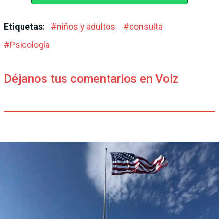
Etiquetas:
#
niños y adultos
#
consulta
#
Psicología
Déjanos tus comentarios en Voiz