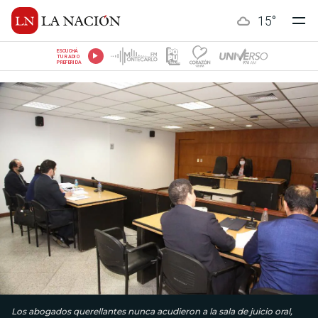
15
°
ESCUCHÁ
TU RADIO
PREFERIDA
Los abogados querellantes nunca acudieron a la sala de juicio oral,