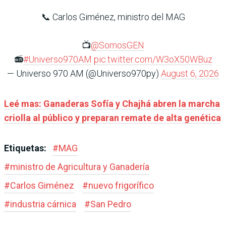
📞 Carlos Giménez, ministro del MAG
📺
@SomosGEN
📻
#Universo970AM
pic.twitter.com/W3oX50WBuz
— Universo 970 AM (@Universo970py)
August 6, 2026
Leé mas: Ganaderas Sofía y Chajhá abren la marcha
criolla al público y preparan remate de alta genética
Etiquetas:
#
MAG
#
ministro de Agricultura y Ganadería
#
Carlos Giménez
#
nuevo frigorífico
#
industria cárnica
#
San Pedro