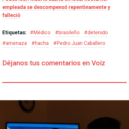
empleada se descompensó repentinamente y
falleció
Etiquetas:
#
Médico
#
brasileño
#
detenido
#
amenaza
#
hacha
#
Pedro Juan Caballero
Déjanos tus comentarios en Voiz