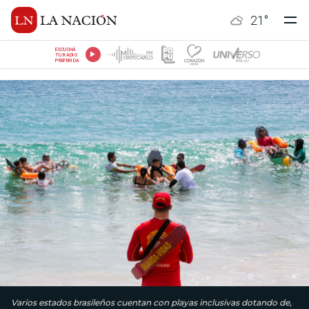
21
°
ESCUCHÁ
TU RADIO
PREFERIDA
Varios estados brasileños cuentan con playas inclusivas dotando de,