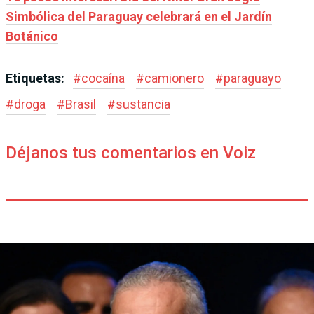
Simbólica del Paraguay celebrará en el Jardín
Botánico
Etiquetas:
#
cocaína
#
camionero
#
paraguayo
#
droga
#
Brasil
#
sustancia
Déjanos tus comentarios en Voiz