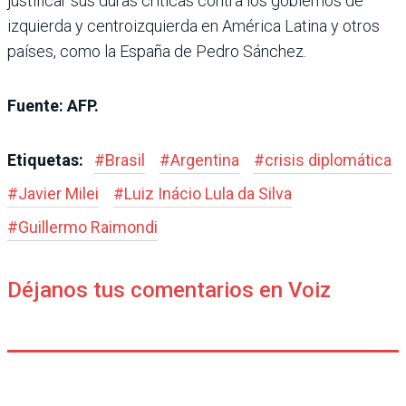
justificar sus duras críticas contra los gobiernos de
izquierda y centroizquierda en América Latina y otros
países, como la España de Pedro Sánchez.
Fuente: AFP.
Etiquetas:
#
Brasil
#
Argentina
#
crisis diplomática
#
Javier Milei
#
Luiz Inácio Lula da Silva
#
Guillermo Raimondi
Déjanos tus comentarios en Voiz