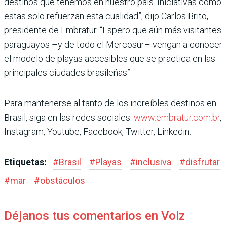
destinos que tenemos en nues­tro país. Iniciativas como
estas solo refuerzan esta cualidad”, dijo Carlos Brito,
presidente de Embratur. “Espero que aún más visitantes
paragua­yos –y de todo el Mercosur– vengan a conocer
el modelo de playas accesibles que se practica en las
principales ciudades brasileñas”.
Para mantenerse al tanto de los increíbles destinos en
Bra­sil, siga en las redes sociales:
www.embratur.com.br
,
Instagram, Youtube, Face­book, Twitter, Linkedin.­
Etiquetas:
#
Brasil
#
Playas
#
inclusiva
#
disfrutar
#
mar
#
obstáculos
Déjanos tus comentarios en Voiz