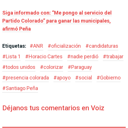
Siga informado con: “Me pongo al servicio del
Partido Colorado” para ganar las municipales,
afirmó Peña
Etiquetas:
#
ANR
#
oficialización
#
candidaturas
#
Lista 1
#
Horacio Cartes
#
nadie perdió
#
trabajar
#
todos unidos
#
colorizar
#
Paraguay
#
presencia colorada
#
apoyo
#
social
#
Gobierno
#
Santiago Peña
Déjanos tus comentarios en Voiz