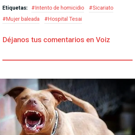
Etiquetas:
#
Intento de homicidio
#
Sicariato
#
Mujer baleada
#
Hospital Tesai
Déjanos tus comentarios en Voiz