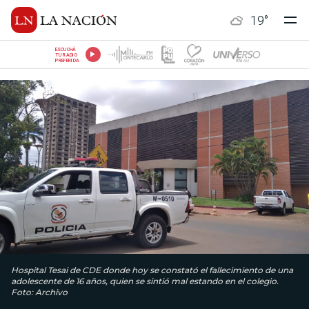
19
°
ESCUCHÁ
TU RADIO
PREFERIDA
Hospital Tesai de CDE donde hoy se constató el fallecimiento de una
adolescente de 16 años, quien se sintió mal estando en el colegio.
Foto: Archivo