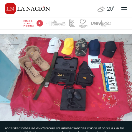
20
°
ESCUCHÁ
TU RADIO
PREFERIDA
Incautaciones de evidencias en allanamientos sobre el robo a Lai lai