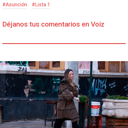
#
Asunción
#
Lista 1
Déjanos tus comentarios en Voiz