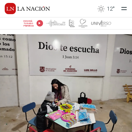
12
°
ESCUCHÁ
TU RADIO
PREFERIDA