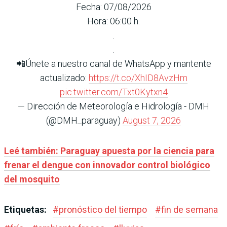
Fecha: 07/08/2026
Hora: 06:00 h.
.
.
📲Únete a nuestro canal de WhatsApp y mantente
actualizado:
https://t.co/XhID8AvzHm
pic.twitter.com/Txt0Kytxn4
— Dirección de Meteorología e Hidrología - DMH
(@DMH_paraguay)
August 7, 2026
Leé también: Paraguay apuesta por la ciencia para
frenar el dengue con innovador control biológico
del mosquito
Etiquetas:
#
pronóstico del tiempo
#
fin de semana