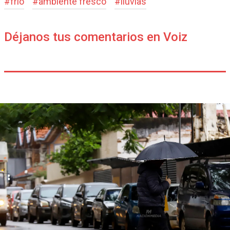
#
frío
#
ambiente fresco
#
lluvias
Déjanos tus comentarios en Voiz