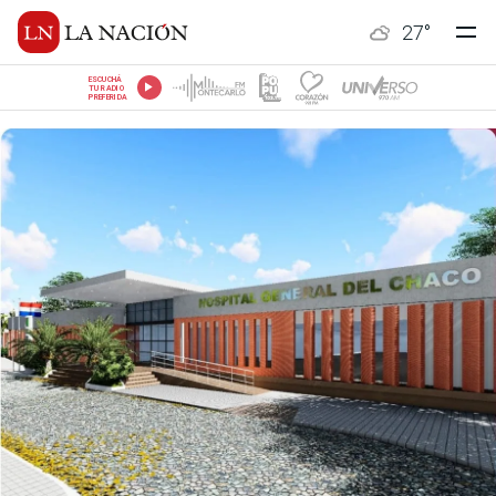
27
°
ESCUCHÁ
TU RADIO
PREFERIDA