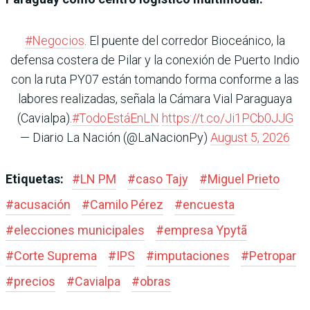
#Negocios
. El puente del corredor Bioceánico, la
defensa costera de Pilar y la conexión de Puerto Indio
con la ruta PY07 están tomando forma conforme a las
labores realizadas, señala la Cámara Vial Paraguaya
(Cavialpa).
#TodoEstáEnLN
https://t.co/Ji1PCb0JJG
— Diario La Nación (@LaNacionPy)
August 5, 2026
Etiquetas:
#
LN PM
#
caso Tajy
#
Miguel Prieto
#
acusación
#
Camilo Pérez
#
encuesta
#
elecciones municipales
#
empresa Ypytã
#
Corte Suprema
#
IPS
#
imputaciones
#
Petropar
#
precios
#
Cavialpa
#
obras