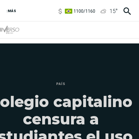
1100
/
1160
15
°
3,8
/
4
:MÁS
6850
/
7200
5900
/
5960
PAÍS
olegio capitalino
censura a
studiantes el uso