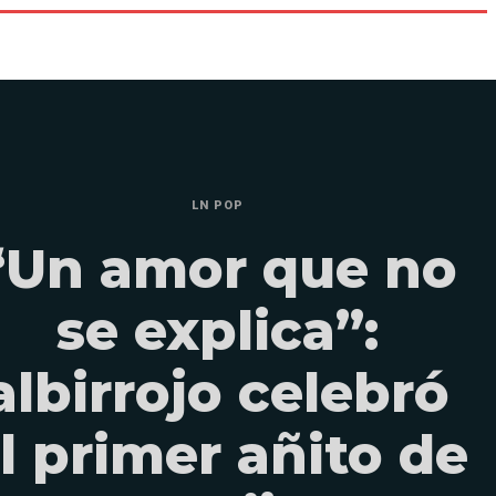
LN POP
“Un amor que no
se explica”:
albirrojo celebró
l primer añito de