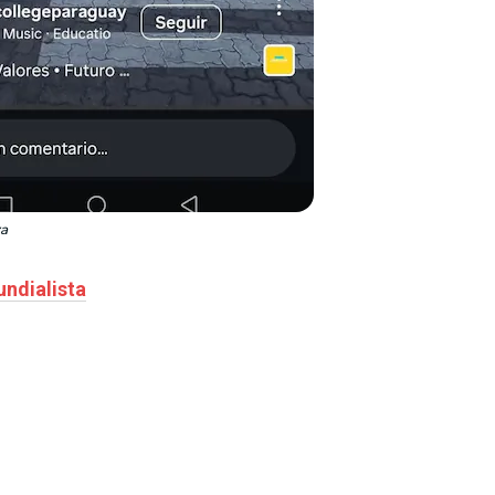
za
undialista