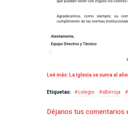
E
Leé más: La Iglesia se suma al ali
Etiquetas:
#
colegio
#
albirroja
Déjanos tus comentarios 