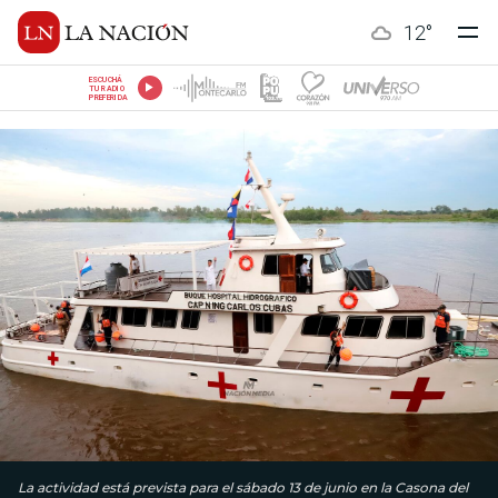
12
°
ESCUCHÁ
TU RADIO
PREFERIDA
La actividad está prevista para el sábado 13 de junio en la Casona del