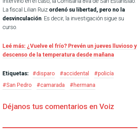
Intervino en el caso, la Comisaría 8va de San Estanislao.
La fiscal Lilian Ruiz
ordenó su libertad, pero no la
desvinculación
. Es decir, la investigación sigue su
curso.
Leé más: ¿Vuelve el frío? Prevén un jueves lluvioso y
descenso de la temperatura desde mañana
Etiquetas:
#
disparo
#
accidental
#
policía
#
San Pedro
#
camarada
#
hermana
Déjanos tus comentarios en Voiz