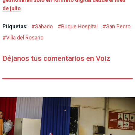
de julio
Etiquetas:
#
Sábado
#
Buque Hospital
#
San Pedro
#
Villa del Rosario
Déjanos tus comentarios en Voiz