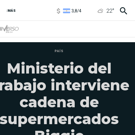
3,8
/
4
22
°
:MÁS
6850
/
7200
5900
/
5960
PAÍS
Ministerio del
rabajo interviene
cadena de
supermercados