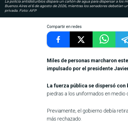
La policía antidisturbios dispara un cañón de agua para dispersar a los
Buenos Aires el 6 de agosto de 2026, mientras los senadores debatían un 
privada. Foto: AFP
Compartir en redes
Miles de personas marcharon este 
impulsado por el presidente Javier
La fuerza pública se dispersó co
piedras a los uniformados en medio d
Previamente, el gobierno debía retira
más rechazado.