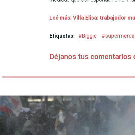
Leé más: Villa Elisa: trabajador 
Etiquetas:
#
Biggie
#
supermerca
Déjanos tus comentarios 