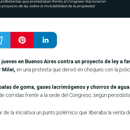
 manifestantes que protestaban frente al Congreso Nacional en
proyecto de ley sobre la inviolabilidad de la propiedad
jueves en Buenos Aires contra un proyecto de ley a fa
 Milei,
en una protesta que derivó en choques con la polic
n balas de goma, gases lacrimógenos y chorros de agu
e corridas frente a la sede del Congreso, según periodista
r de la iniciativa un punto polémico que liberaba la venta d