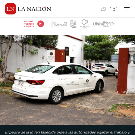
15
°
ESCUCHÁ
TU RADIO
PREFERIDA
El padre de la joven fallecida pide a las autoridades agilizar el trabajo y