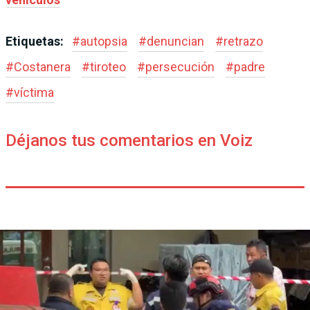
Etiquetas:
#
autopsia
#
denuncian
#
retrazo
#
Costanera
#
tiroteo
#
persecución
#
padre
#
víctima
Déjanos tus comentarios en Voiz