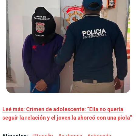
Leé más: Crimen de adolescente: “Ella no quería
seguir la relación y el joven la ahorcó con una piola”
Etiquetas:
#
Roselín
#
autopsia
#
ahogada