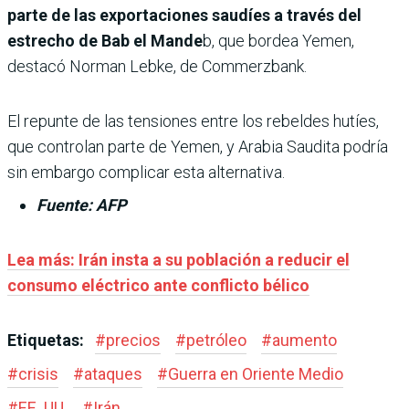
parte de las exportaciones saudíes a través del
estrecho de Bab el Mande
b, que bordea Yemen,
destacó Norman Lebke, de Commerzbank.
El repunte de las tensiones entre los rebeldes hutíes,
que controlan parte de Yemen, y Arabia Saudita podría
sin embargo complicar esta alternativa.
Fuente: AFP
Lea más: Irán insta a su población a reducir el
consumo eléctrico ante conflicto bélico
Etiquetas:
#
precios
#
petróleo
#
aumento
#
crisis
#
ataques
#
Guerra en Oriente Medio
#
EE. UU.
#
Irán