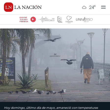
24
°
ESCUCHÁ
TU RADIO
PREFERIDA
Hoy domingo, último día de mayo, amaneció con temperaturas