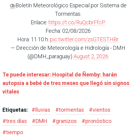
⛈️Boletín Meteorológico Especial por Sistema de
Tormentas.
Enlace:
https://t.co/RuQcbrFfcP
Fecha: 02/08/2026
Hora: 11:10 h.
pic.twitter.com/zsGTESTHBr
— Dirección de Meteorología e Hidrología - DMH
(@DMH_paraguay)
August 2, 2026
Te puede interesar: Hospital de Ñemby: harán
autopsia a bebé de tres meses que llegó sin signos
vitales
Etiquetas:
#
lluvias
#
tormentas
#
vientos
#
tres días
#
DMH
#
granizos
#
pronóstico
#
tiempo