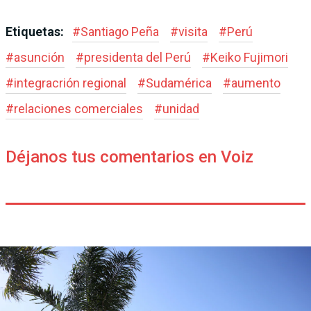
Etiquetas:
#
Santiago Peña
#
visita
#
Perú
#
asunción
#
presidenta del Perú
#
Keiko Fujimori
#
integracrión regional
#
Sudamérica
#
aumento
#
relaciones comerciales
#
unidad
Déjanos tus comentarios en Voiz