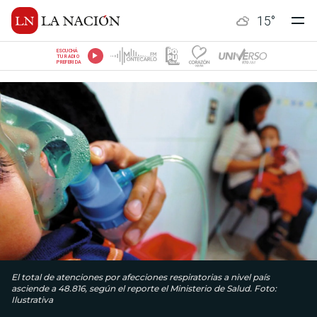
15
°
ESCUCHÁ
TU RADIO
PREFERIDA
El total de atenciones por afecciones respiratorias a nivel país
asciende a 48.816, según el reporte el Ministerio de Salud. Foto:
Ilustrativa