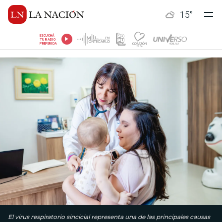
15
°
ESCUCHÁ
TU RADIO
PREFERIDA
El virus respiratorio sincicial representa una de las principales causas