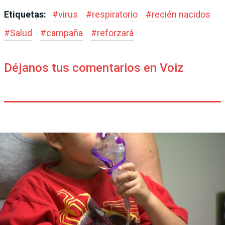
Etiquetas:
#
virus
#
respiratorio
#
recién nacidos
#
Salud
#
campaña
#
reforzará
Déjanos tus comentarios en Voiz