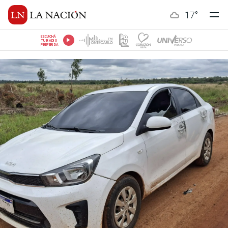
17
°
ESCUCHÁ
TU RADIO
PREFERIDA