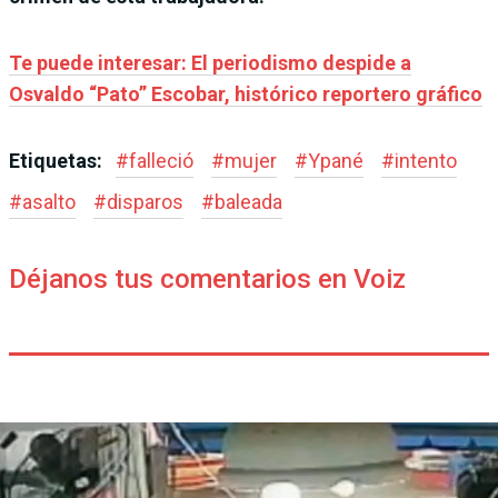
Te puede interesar: El periodismo despide a
Osvaldo “Pato” Escobar, histórico reportero gráfico
Etiquetas:
#
falleció
#
mujer
#
Ypané
#
intento
#
asalto
#
disparos
#
baleada
Déjanos tus comentarios en Voiz