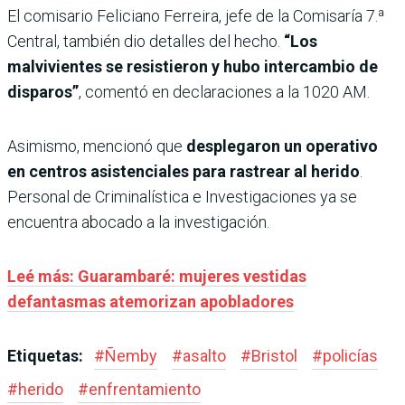
El comisario Feliciano Ferreira, jefe de la Comisaría 7.ª
Central, también dio detalles del hecho.
“Los
malvivientes se resistieron y hubo intercambio de
disparos”
, comentó en declaraciones a la 1020 AM.
Asimismo, mencionó que
desplegaron un operativo
en centros asistenciales para rastrear al herido
.
Personal de Criminalística e Investigaciones ya se
encuentra abocado a la investigación.
Leé más: Guarambaré: mujeres vestidas
defantasmas atemorizan apobladores
Etiquetas:
#
Ñemby
#
asalto
#
Bristol
#
policías
#
herido
#
enfrentamiento