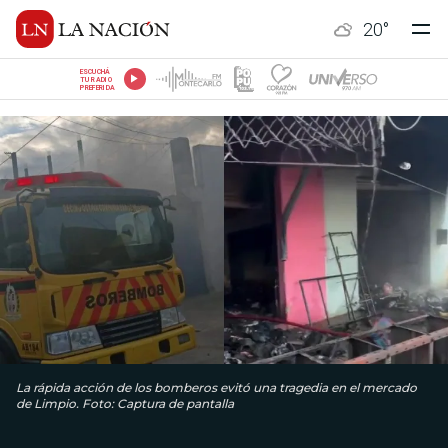
20
°
ESCUCHÁ
TU RADIO
PREFERIDA
La rápida acción de los bomberos evitó una tragedia en el mercado
de Limpio. Foto: Captura de pantalla