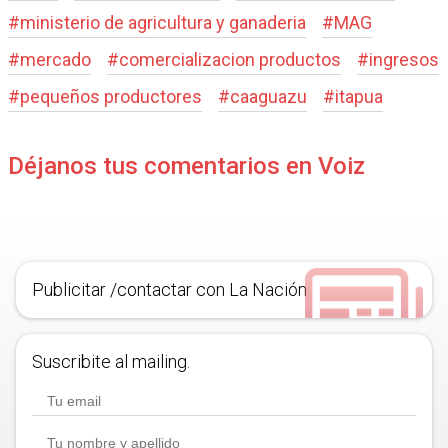
#
ministerio de agricultura y ganaderia
#
MAG
#
mercado
#
comercializacion productos
#
ingresos
#
pequeños productores
#
caaguazu
#
itapua
Déjanos tus comentarios en Voiz
Publicitar /contactar con La Nación
Suscribite al mailing.