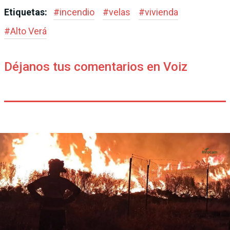
Etiquetas:
#
incendio
#
velas
#
vivienda
#
Alto Verá
Déjanos tus comentarios en Voiz