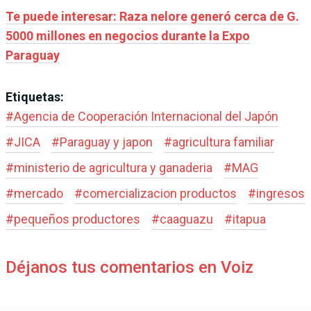
Te puede interesar: Raza nelore generó cerca de G.
5000 millones en negocios durante la Expo
Paraguay
Etiquetas:
#
Agencia de Cooperación Internacional del Japón
#
JICA
#
Paraguay y japon
#
agricultura familiar
#
ministerio de agricultura y ganaderia
#
MAG
#
mercado
#
comercializacion productos
#
ingresos
#
pequeños productores
#
caaguazu
#
itapua
Déjanos tus comentarios en Voiz