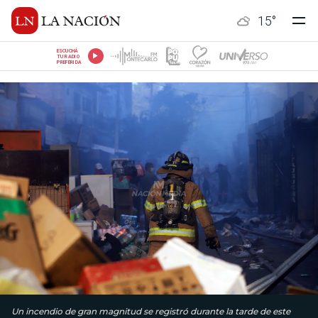
15
°
ESCUCHÁ
TU RADIO
PREFERIDA
Un incendio de gran magnitud se registró durante la tarde de este