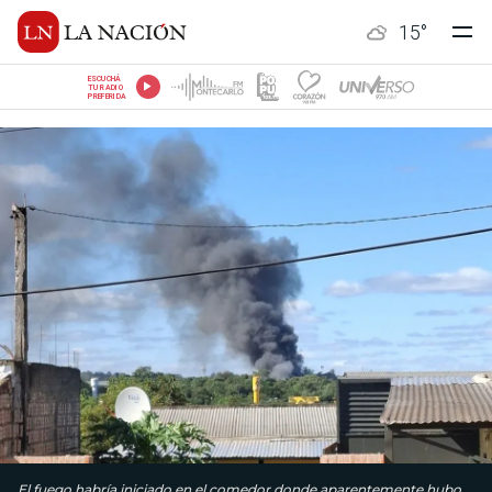
15
°
ESCUCHÁ
TU RADIO
PREFERIDA
El fuego habría iniciado en el comedor donde aparentemente hubo