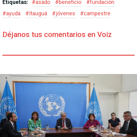
Etiquetas:
#
asado
#
beneficio
#
fundación
#
ayuda
#
Itauguá
#
jóvenes
#
campestre
Déjanos tus comentarios en Voiz