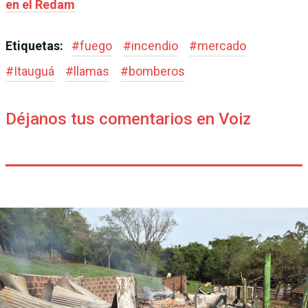
en el Redam
Etiquetas:
#
fuego
#
incendio
#
mercado
#
Itauguá
#
llamas
#
bomberos
Déjanos tus comentarios en Voiz