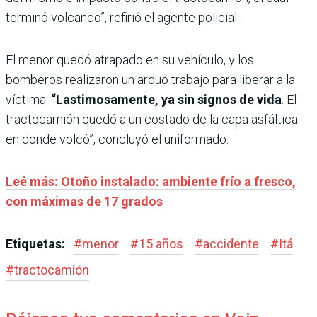
terminó volcando”, refirió el agente policial.
El menor quedó atrapado en su vehículo, y los
bomberos realizaron un arduo trabajo para liberar a la
víctima.
“Lastimosamente, ya sin signos de vida
. El
tractocamión quedó a un costado de la capa asfáltica
en donde volcó”, concluyó el uniformado.
Leé más: Otoño instalado: ambiente frío a fresco,
con máximas de 17 grados
Etiquetas:
#
menor
#
15 años
#
accidente
#
Itá
#
tractocamión