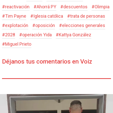
#
reactivación
#
Ahorrá PY
#
descuentos
#
Olimpia
#
Tim Payne
#
Iglesia católica
#
trata de personas
#
explotación
#
oposición
#
elecciones generales
#
2028
#
operación Yida
#
Kattya González
#
Miguel Prieto
Déjanos tus comentarios en Voiz