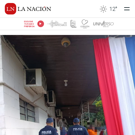
12
°
ESCUCHÁ
TU RADIO
PREFERIDA