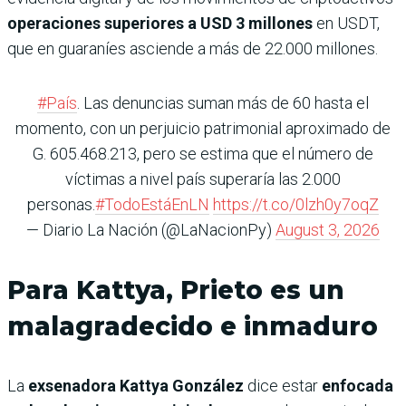
operaciones superiores a USD 3 millones
en USDT,
que en guaraníes asciende a más de 22.000 millones.
#País
. Las denuncias suman más de 60 hasta el
momento, con un perjuicio patrimonial aproximado de
G. 605.468.213, pero se estima que el número de
víctimas a nivel país superaría las 2.000
personas.
#TodoEstáEnLN
https://t.co/0lzh0y7oqZ
— Diario La Nación (@LaNacionPy)
August 3, 2026
Para Kattya, Prieto es un
malagradecido e inmaduro
La
exsenadora Kattya González
dice estar
enfocada