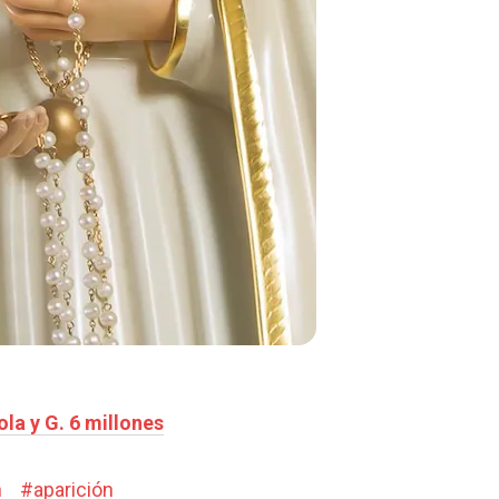
la y G. 6 millones
n
#
aparición