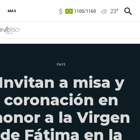
1100
/
1160
23
°
3,8
/
4
:MÁS
6850
/
7200
5900
/
5960
PAÍS
Invitan a misa y
coronación en
honor a la Virgen
de Fátima en la