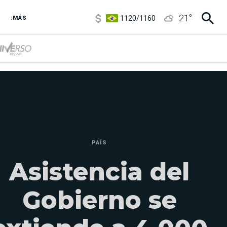
1120
/
1160
21
°
3,6
/
3,9
:MÁS
6850
/
7200
5920
/
5970
PAÍS
Asistencia del
Gobierno se