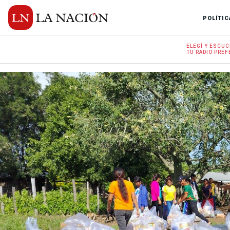
POLÍTIC
ELEGÍ Y
ESCUC
TU RADIO
PREF