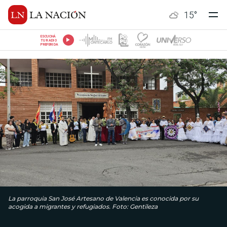
15
°
ESCUCHÁ
TU RADIO
PREFERIDA
La parroquia San José Artesano de Valencia es conocida por su
acogida a migrantes y refugiados. Foto: Gentileza