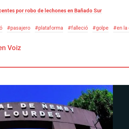
scentes por robo de lechones en Bañado Sur
ó
#
pasajero
#
plataforma
#
falleció
#
golpe
#
en la
en Voiz