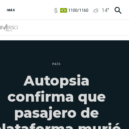
1100
/
1160
14
°
3,8
/
4
:MÁS
6850
/
7200
5900
/
5960
PAÍS
Autopsia
confirma que
pasajero de
lataforma murió