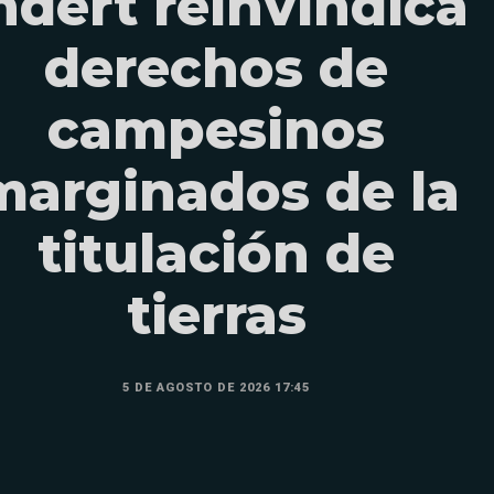
ndert reinvindica
derechos de
campesinos
marginados de la
titulación de
tierras
5 DE AGOSTO DE 2026 17:45