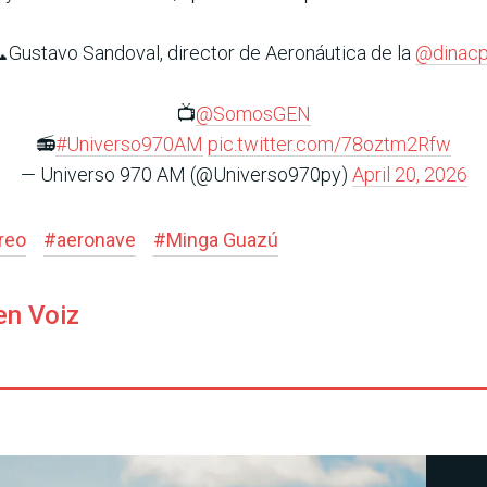
Gustavo Sandoval, director de Aeronáutica de la
@dinac
📺
@SomosGEN
📻
#Universo970AM
pic.twitter.com/78oztm2Rfw
— Universo 970 AM (@Universo970py)
April 20, 2026
reo
#
aeronave
#
Minga Guazú
en Voiz