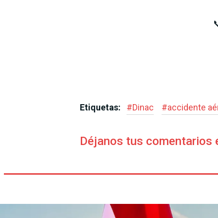

Etiquetas:
#
Dinac
#
accidente aé
Déjanos tus comentarios 