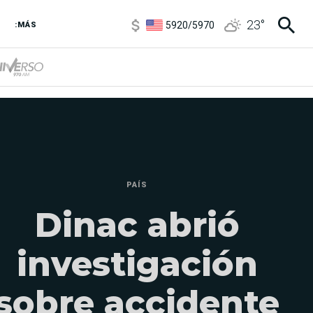
5920
/
5970
23
°
:MÁS
1120
/
1160
3,6
/
3,9
6850
/
7200
5920
/
5970
PAÍS
Dinac abrió
investigación
sobre accidente