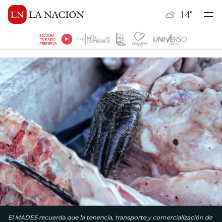
14
°
ESCUCHÁ
TU RADIO
PREFERIDA
El MADES recuerda que la tenencia, transporte y comercialización de