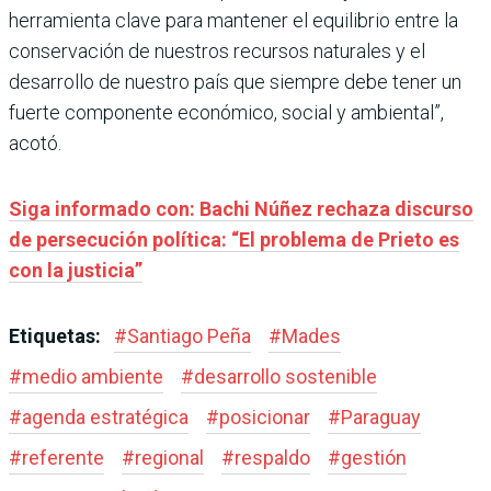
herramienta clave para mantener el equilibrio entre la
conservación de nuestros recursos naturales y el
desarrollo de nuestro país que siempre debe tener un
fuerte componente económico, social y ambiental”,
acotó.
Siga informado con: Bachi Núñez rechaza discurso
de persecución política: “El problema de Prieto es
con la justicia”
Etiquetas:
#
Santiago Peña
#
Mades
#
medio ambiente
#
desarrollo sostenible
#
agenda estratégica
#
posicionar
#
Paraguay
#
referente
#
regional
#
respaldo
#
gestión