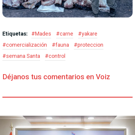
Etiquetas:
#
Mades
#
carne
#
yakare
#
comercialización
#
fauna
#
proteccion
#
semana Santa
#
control
Déjanos tus comentarios en Voiz