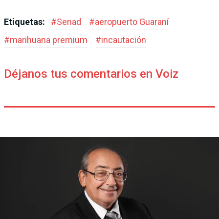
Etiquetas:
#
Senad
#
aeropuerto Guaraní
#
marihuana premium
#
incautación
Déjanos tus comentarios en Voiz