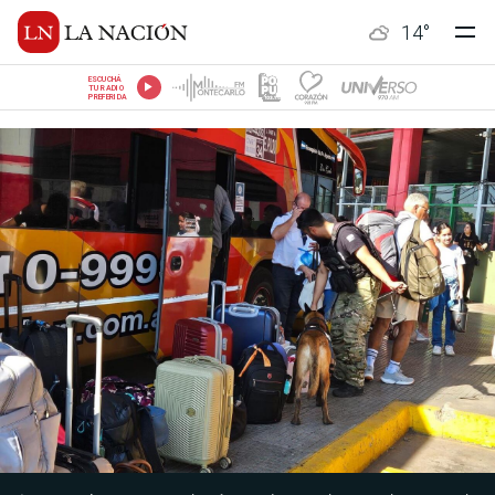
14
°
ESCUCHÁ
TU RADIO
PREFERIDA