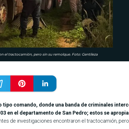
 el tractocamión, pero sin su remolque. Foto: Gentileza
o tipo comando, donde una banda de criminales interc
PY03 en el departamento de San Pedro; estos se apropi
tes de investigaciones encontraron el tractocamión, pero