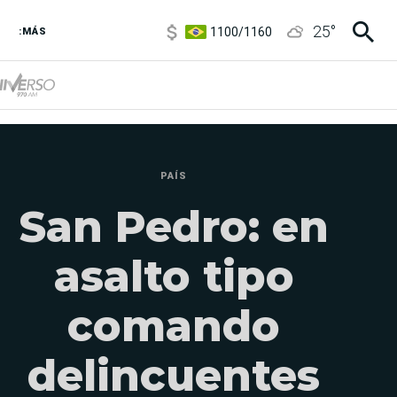
1100
/
1160
25
°
:MÁS
3,8
/
4
6850
/
7200
5900
/
5960
PAÍS
San Pedro: en
asalto tipo
comando
delincuentes