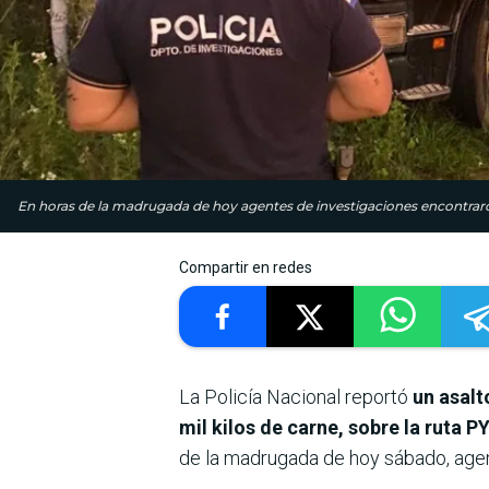
En horas de la madrugada de hoy agentes de investigaciones encontraron
Compartir en redes
La Policía Nacional reportó
un asalt
mil kilos de carne, sobre la ruta 
de la madrugada de hoy sábado, agen