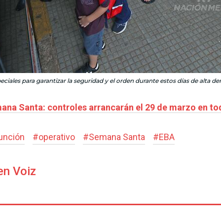
ales para garantizar la seguridad y el orden durante estos días de alta d
ana Santa: controles arrancarán el 29 de marzo en toda
unción
#
operativo
#
Semana Santa
#
EBA
en Voiz