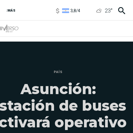
3,8
/
4
23
°
6850
/
7200
:MÁS
5900
/
5960
PAÍS
Asunción:
stación de buses
ctivará operativo