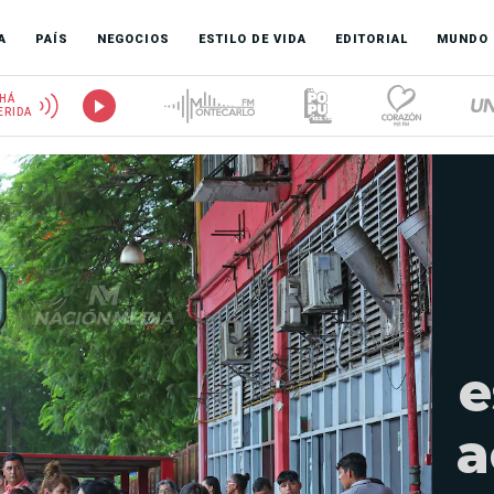
A
PAÍS
NEGOCIOS
ESTILO DE VIDA
EDITORIAL
MUNDO
HÁ
ERIDA
e
a