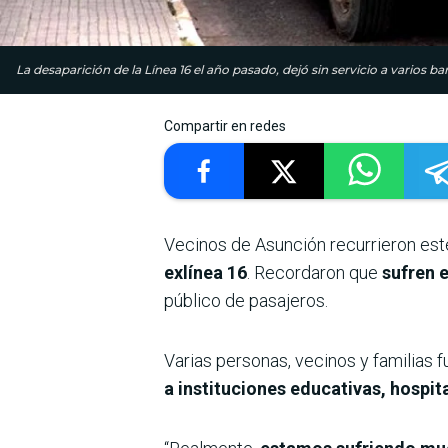
La desaparición de la Línea 16 el año pasado, dejó sin servicio a varios b
Compartir en redes
Vecinos de Asunción recurrieron este
exlínea 16
. Recordaron que
sufren 
público de pasajeros.
Varias personas, vecinos y familias
a instituciones educativas, hospita