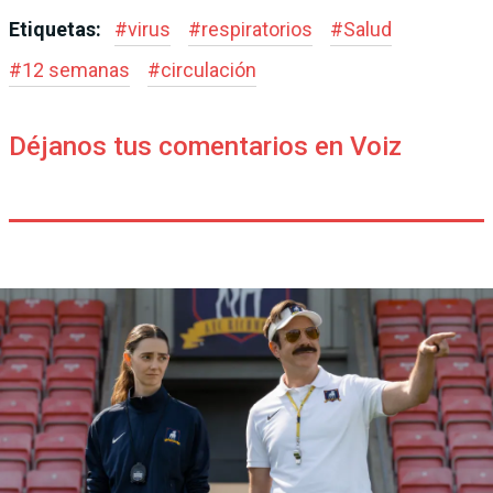
Etiquetas:
#
virus
#
respiratorios
#
Salud
#
12 semanas
#
circulación
Déjanos tus comentarios en Voiz