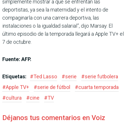
simplemente mostrar a qué se enfrentan las
deportistas, ya sea la maternidad y el intento de
compaginarla con una carrera deportiva, las
instalaciones o la igualdad salarial”, dijo Marsay. El
último episodio de la temporada llegará a Apple TV+ el
7 de octubre.
Fuente: AFP.
Etiquetas:
#
Ted Lasso
#
serie
#
serie futbolera
#
Apple TV+
#
serie de fútbol
#
cuarta temporada
#
cultura
#
cine
#
TV
Déjanos tus comentarios en Voiz