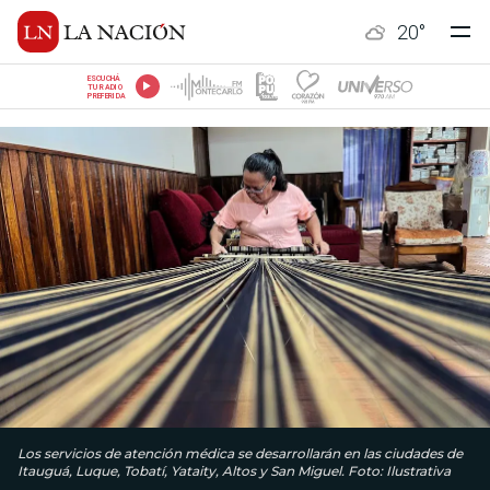
20
°
ESCUCHÁ
TU RADIO
PREFERIDA
Los servicios de atención médica se desarrollarán en las ciudades de
Itauguá, Luque, Tobatí, Yataity, Altos y San Miguel. Foto: Ilustrativa