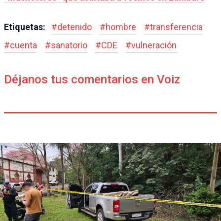
Etiquetas:
#
detenido
#
hombre
#
transferencia
#
cuenta
#
sanatorio
#
CDE
#
vulneración
Déjanos tus comentarios en Voiz