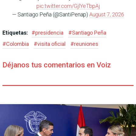
pic.twitter.com/GjlYeTbpAj
— Santiago Peña (@SantiPenap)
August 7, 2026
Etiquetas:
#
presidencia
#
Santiago Peña
#
Colombia
#
visita oficial
#
reuniones
Déjanos tus comentarios en Voiz