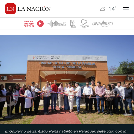
14
°
ESCUCHÁ
TU RADIO
PREFERIDA
El Gobierno de Santiago Peña habilitó en Paraguarí siete USF, con lo