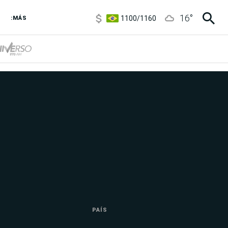
1100
/
1160
16
°
3,8
/
4
:MÁS
6850
/
7200
5900
/
5960
PAÍS