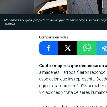
Mohamed Al Fayed, propietario de los grandes almacenes Harrods, llega al
Archivo
Compartir en redes
Cuatro mujeres que denunciaron 
almacenes Harrods, fueron reconocida
asociación que las representa. Desd
egipcio, fallecido en 2023 sin habe
violaciones y trata de seres humanos
La mayoría de ellas trabajaba en Harr