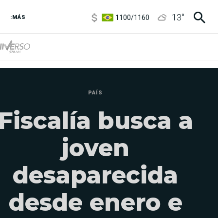
1100
/
1160
13
°
:MÁS
3,8
/
4
6850
/
7200
5900
/
5960
PAÍS
Fiscalía busca a
joven
desaparecida
desde enero e