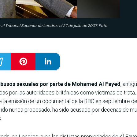
 Tribunal Superior de Londres el 27 de julio de 2007. Foto:
abusos sexuales por parte de Mohamed Al Fayed
, antig
s por las autoridades británicas como víctimas de trata, i
e la emisión de un documental de la BBC en septiembre de
r sido nunca procesado, ha sido acusado por decenas de mu
.
ods, en Londres, o en las distintas propiedades de Al Faye