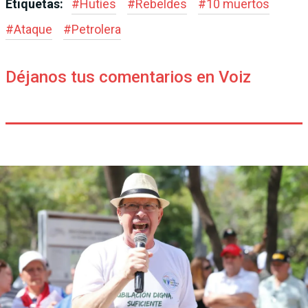
Etiquetas:
#
Hutíes
#
Rebeldes
#
10 muertos
#
Ataque
#
Petrolera
Déjanos tus comentarios en Voiz