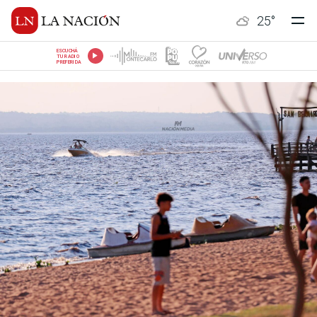
25
°
ESCUCHÁ
TU RADIO
PREFERIDA