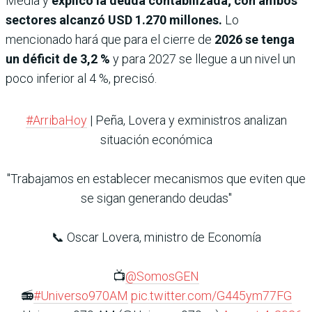
Media y
explicó la deuda contabilizada; con ambos
sectores alcanzó USD 1.270 millones.
Lo
mencionado hará que para el cierre de
2026 se tenga
un déficit de 3,2 %
y para 2027 se llegue a un nivel un
poco inferior al 4 %, precisó.
#ArribaHoy
| Peña, Lovera y exministros analizan
situación económica
"Trabajamos en establecer mecanismos que eviten que
se sigan generando deudas"
📞 Oscar Lovera, ministro de Economía
📺
@SomosGEN
📻
#Universo970AM
pic.twitter.com/G445ym77FG