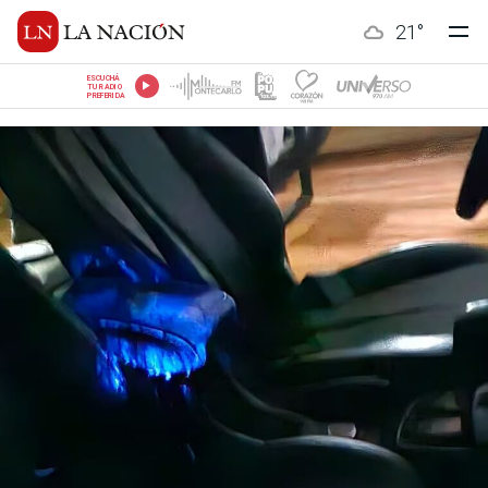
21
°
ESCUCHÁ
TU RADIO
PREFERIDA