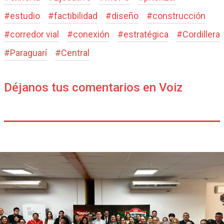
#
estudio
#
factibilidad
#
diseño
#
construcción
#
corredor vial
#
conexión
#
estratégica
#
Cordillera
#
Paraguarí
#
Central
Déjanos tus comentarios en Voiz