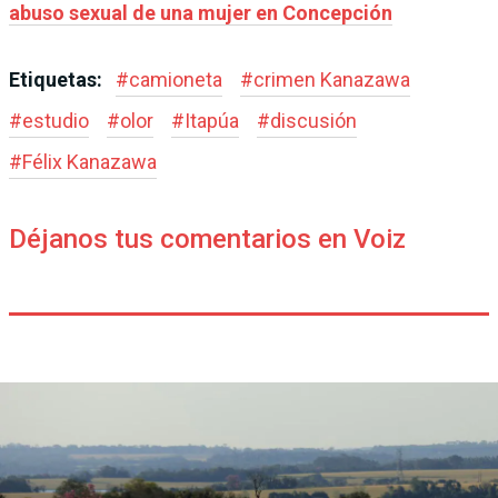
abuso sexual de una mujer en Concepción
Etiquetas:
#
camioneta
#
crimen Kanazawa
#
estudio
#
olor
#
Itapúa
#
discusión
#
Félix Kanazawa
Déjanos tus comentarios en Voiz