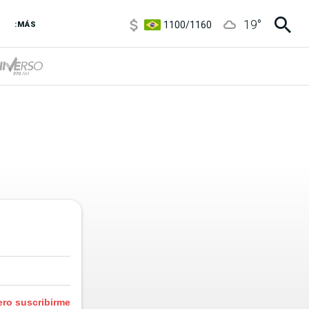
5900
/
5960
19
°
1100
/
1160
:MÁS
3,8
/
4
6850
/
7200
5900
/
5960
ero suscribirme